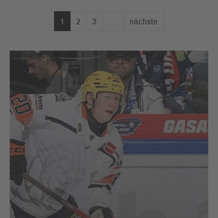
1
2
3
…
nächste