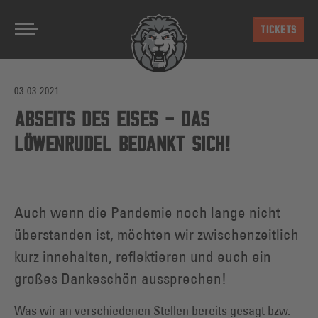
Zum Hauptinhalt springen
TICKETS
03.03.2021
ABSEITS DES EISES - DAS
LÖWENRUDEL BEDANKT SICH!
Auch wenn die Pandemie noch lange nicht
überstanden ist, möchten wir zwischenzeitlich
kurz innehalten, reflektieren und euch ein
großes Dankeschön aussprechen!
Was wir an verschiedenen Stellen bereits gesagt bzw.