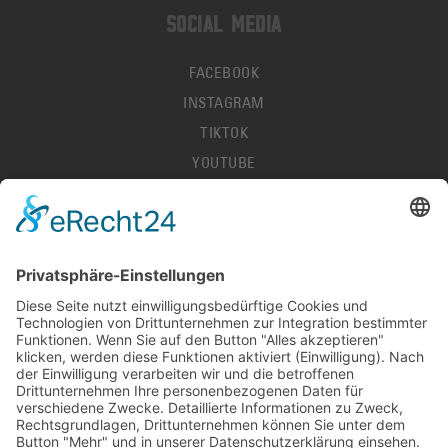
SOCIAL MEDIA
FACEBOOK
INSTAGRAM
TIKTOK
YOUTUBE
IMPRESSUM
DATENSCHUTZ
AGB
HALLENORDNUNG
KONTAKT
PRESSE
STELLENANGEBOTE
DEL-LIVESCORES
© 2026 LÖWEN FRANKFURT EISHOCKEY-BETRIEBS GMBH