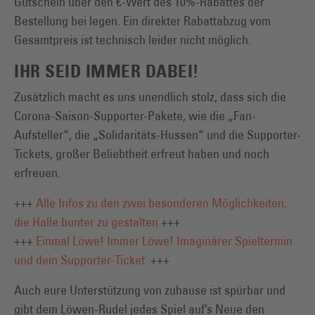
Gutschein über den €-Wert des 10%-Rabattes der
Bestellung bei legen. Ein direkter Rabattabzug vom
Gesamtpreis ist technisch leider nicht möglich.
IHR SEID IMMER DABEI!
Zusätzlich macht es uns unendlich stolz, dass sich die
Corona-Saison-Supporter-Pakete, wie die „Fan-
Aufsteller“, die „Solidaritäts-Hussen“ und die Supporter-
Tickets, großer Beliebtheit erfreut haben und noch
erfreuen.
+++
Alle Infos zu den zwei besonderen Möglichkeiten,
die Halle bunter zu gestalten
+++
+++
Einmal Löwe! Immer Löwe! Imaginärer Spieltermin
und dein Supporter-Ticket
+++
Auch eure Unterstützung von zuhause ist spürbar und
gibt dem Löwen-Rudel jedes Spiel auf’s Neue den