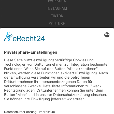
FACEBOOK
INSTAGRAM
TIKTOK
YOUTUBE
IMPRESSUM
DATENSCHUTZ
AGB
HALLENORDNUNG
KONTAKT
PRESSE
STELLENANGEBOTE
DEL-LIVESCORES
© 2026 LÖWEN FRANKFURT EISHOCKEY-BETRIEBS GMBH