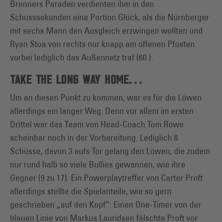
Brenners Paraden verdienten ihm in den
Schusssekunden eine Portion Glück, als die Nürnberger
mit sechs Mann den Ausgleich erzwingen wollten und
Ryan Stoa von rechts nur knapp am offenen Pfosten
vorbei lediglich das Außennetz traf (60.).
TAKE THE LONG WAY HOME…
Um an diesen Punkt zu kommen, war es für die Löwen
allerdings ein langer Weg. Denn vor allem im ersten
Drittel war das Team von Head-Coach Tom Rowe
scheinbar noch in der Vorbereitung. Lediglich 8
Schüsse, davon 3 aufs Tor gelang den Löwen, die zudem
nur rund halb so viele Bullies gewannen, wie ihre
Gegner (9 zu 17). Ein Powerplaytreffer von Carter Proft
allerdings stellte die Spielanteile, wie so gern
geschrieben „auf den Kopf“: Einen One-Timer von der
blauen Linie von Markus Lauridsen fälschte Proft vor