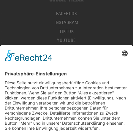
FACEBOOK
INSTAGRAM
TIKTOK
YOUTUBE
IMPRESSUM
DATENSCHUTZ
AGB
HALLENORDNUNG
KONTAKT
PRESSE
STELLENANGEBOTE
DEL-LIVESCORES
© 2026 LÖWEN FRANKFURT EISHOCKEY-BETRIEBS GMBH