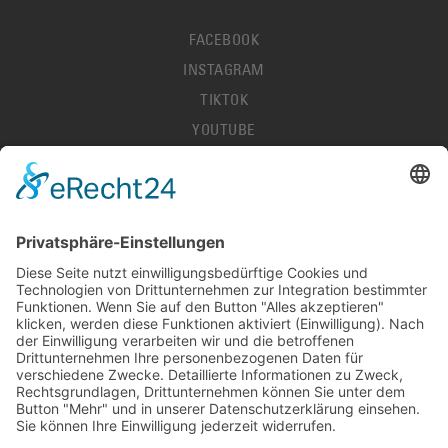
FACEBOOK
INSTAGRAM
TIKTOK
YOUTUBE
IMPRESSUM
DATENSCHUTZ
AGB
HALLENORDNUNG
KONTAKT
PRESSE
STELLENANGEBOTE
DEL-LIVESCORES
© 2026 LÖWEN FRANKFURT EISHOCKEY-BETRIEBS GMBH