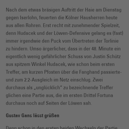
Nach dem etwas bräsigen Auftritt der Haie am Dienstag
gegen Iserlohn, feuerten die Kölner Hausherren heute
aus allen Rohren. Erst recht mit zunehmender Spielzeit,
denn Hudacek und der Löwen-Defensive gelang es (fast)
immer irgendwie den Puck vom Übertreten der Torlinie
zu hindern. Umso ärgerlicher, dass in der 48. Minute ein
eigentlich wenig gefährlicher Schuss von Justin Schütz
aus spitzem Winkel Hudacek, wie schon beim ersten
Treffer, am kurzen Pfosten über die Fanghand passierte-
und zum 2:2-Ausgleich im Netz einschlug. Zwei
durchaus als „unglücklich“ zu bezeichnende Treffer
glichen eine Partie aus, die im ersten Drittel Fortuna
durchaus noch auf Seiten der Löwen sah.
Gustav Gans lässt grüßen
Denn schon in den ersten beiden Wechseln der Partie