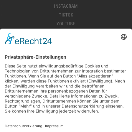
INSTAGRAM
TIKTOK
YOUTUBE
IMPRESSUM
DATENSCHUTZ
AGB
HALLENORDNUNG
KONTAKT
PRESSE
STELLENANGEBOTE
DEL-LIVESCORES
© 2026 LÖWEN FRANKFURT EISHOCKEY-BETRIEBS GMBH