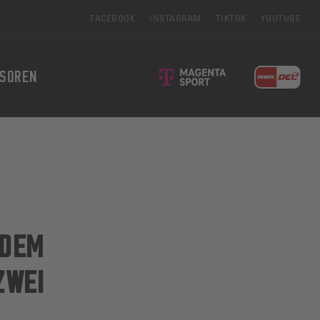
FACEBOOK
INSTAGRAM
TIKTOK
YOUTUBE
SOREN
 DEM
ZWEI