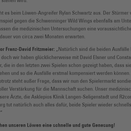
 stehen wird.
eht es beim Löwen-Angreifer Rylan Schwartz aus. Der Stürmer v
imspiel gegen die Schwenninger Wild Wings ebenfalls am Unte
lassen die medizinischen Untersuchungen eine voraussichtlich
auer von circa zwei Monaten erwarten.
„Natürlich sind die beiden Ausfälle b
or Franz-David Fritzmeier:
 doch wir haben glücklicherweise mit David Elsner und Consta
r, die in den letzten zwei Spielen schon gezeigt haben, dass 
stehen und so die Ausfälle erstmal kompensiert werden können.
trotz steht außer Frage, dass wir nun den Spielermarkt sondi
oller Verstärkung für die Mannschaft suchen. Unser medizini
sere Ärzte, die Asklepios Klinik Langen-Seligenstadt und R2c
g tut natürlich auch alles dafür, beide Spieler wieder schnells
.“
en unseren Löwen eine schnelle und gute Genesung!