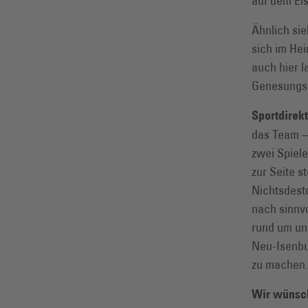
auf dem Eis
Ähnlich si
sich im He
auch hier 
Genesungsd
Sportdirekt
das Team –
zwei Spiele
zur Seite 
Nichtsdesto
nach sinnv
rund um un
Neu-Isenbur
zu machen
Wir wünsch