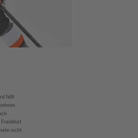
d fällt
annheim
Nach
Frankfurt
nate nicht