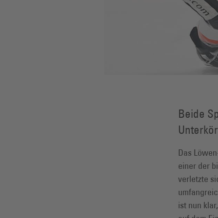
Beide Sp
Unterkör
Das Löwen-R
einer der 
verletzte s
umfangreic
ist nun kla