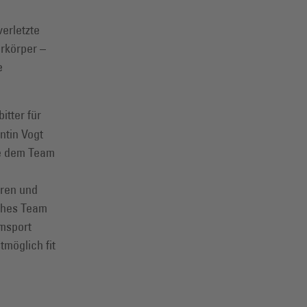
erletzte
rkörper –
e
itter für
ntin Vogt
sie dem Team
eren und
sches Team
omsport
tmöglich fit