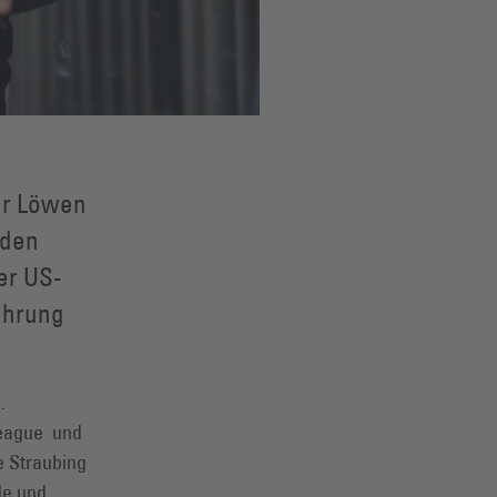
der Löwen
 den
er US-
fahrung
s.
League und
ie Straubing
de und