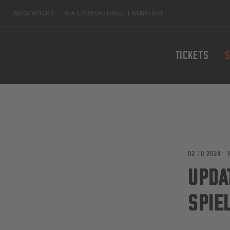
Zum Hauptinhalt springen
NACHWUCHS
NIX EISSPORTHALLE FRANKFURT
TICKETS
S
02.10.2024
UPDA
SPIE