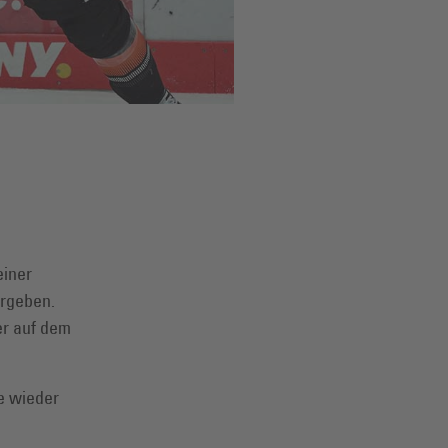
einer
ergeben.
er auf dem
he wieder