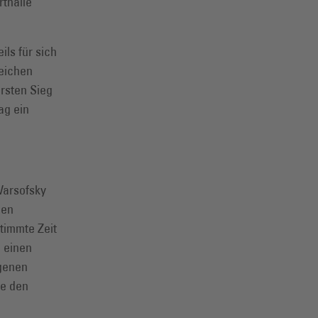
rthalle
ls für sich
reichen
ersten Sieg
ag ein
Warsofsky
gen
timmte Zeit
a einen
ngenen
ie den