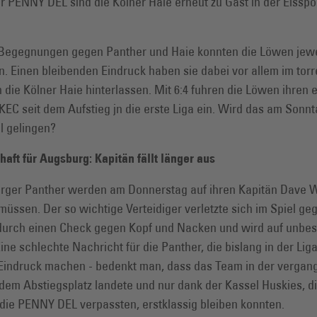
er PENNY DEL sind die Kölner Haie erneut zu Gast in der Eisspo
 Begegnungen gegen Panther und Haie konnten die Löwen jewei
. Einen bleibenden Eindruck haben sie dabei vor allem im tor
 die Kölner Haie hinterlassen. Mit 6:4 fuhren die Löwen ihren 
EC seit dem Aufstieg jn die erste Liga ein. Wird das am Sonnt
l gelingen?
aft für Augsburg: Kapitän fällt länger aus
rger Panther werden am Donnerstag auf ihren Kapitän Dave 
müssen. Der so wichtige Verteidiger verletzte sich im Spiel ge
 durch einen Check gegen Kopf und Nacken und wird auf unbes
Eine schlechte Nachricht für die Panther, die bislang in der Lig
Eindruck machen - bedenkt man, dass das Team in der verga
dem Abstiegsplatz landete und nur dank der Kassel Huskies, d
 die PENNY DEL verpassten, erstklassig bleiben konnten.