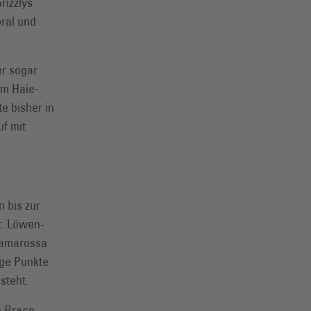
rizzlys
oral und
r sogar
im Haie-
e bisher in
uf mit
 bis zur
t. Löwen-
ramarossa
ige Punkte
steht.
n Brace