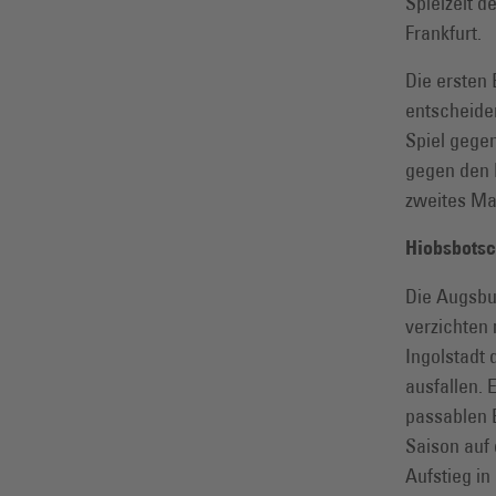
Spielzeit d
Frankfurt.
Die ersten
entscheiden
Spiel gegen
gegen den K
zweites Ma
Hiobsbotsch
Die Augsbu
verzichten 
Ingolstadt
ausfallen. 
passablen 
Saison auf 
Aufstieg in